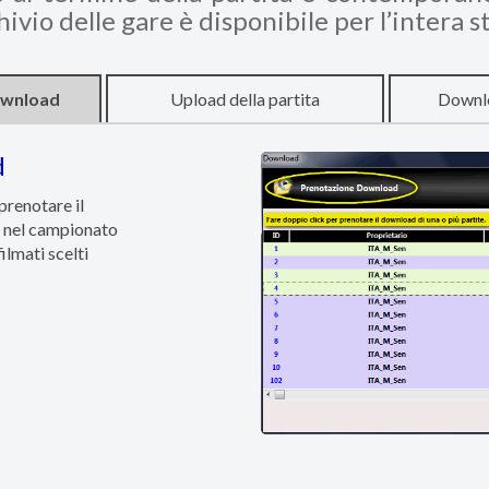
chivio delle gare è disponibile per l’intera 
ownload
Upload della partita
Downlo
d
 prenotare il
i nel campionato
filmati scelti