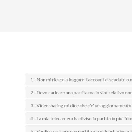
1 - Non mi riesco a loggare, l'account e' scaduto o 
2 - Devo caricare una partita ma lo slot relativo no
3 - Videosharing mi dice che c'e' un aggiornamento, 
4 - La mia telecamera ha diviso la partita in piu' film
5 - Voglio scaricare una partita ma videosharing mi 