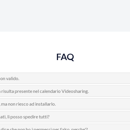
FAQ
non valido.
n risulta presente nel calendario Videosharing.
ma non riesco ad installarlo.
ati, li posso spedire tutti?
dice che non ho i permessi per falro, perche'?