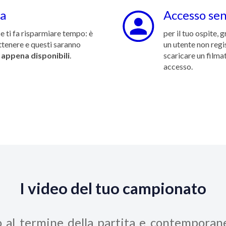
ta
Accesso sen
e ti fa risparmiare tempo: è
per il tuo ospite, 
ottenere e questi saranno
un utente non regis
 appena disponibili
.
scaricare un filma
accesso.
I video del tuo campionato
o al termine della partita e contempora